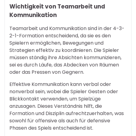
Wichtigkeit von Teamarbeit und
Kommunikation
Teamarbeit und Kommunikation sind in der 4-3-
2-1-Formation entscheidend, da sie es den
Spielern ermöglichen, Bewegungen und
Strategien effektiv zu koordinieren. Die Spieler
müssen ständig ihre Absichten kommunizieren,
sei es durch Läufe, das Abdecken von Räumen
oder das Pressen von Gegnern.
Effektive Kommunikation kann verbal oder
nonverbal sein, wobei die Spieler Gesten oder
Blickkontakt verwenden, um Spielzüge
anzusagen. Dieses Verständnis hilft, die
Formation und Disziplin aufrechtzuerhalten, was
sowohl für offensive als auch für defensive
Phasen des Spiels entscheidend ist.