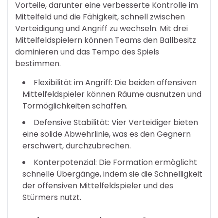
Vorteile, darunter eine verbesserte Kontrolle im
Mittelfeld und die Fähigkeit, schnell zwischen
Verteidigung und Angriff zu wechseln. Mit drei
Mittelfeldspielern können Teams den Ballbesitz
dominieren und das Tempo des Spiels
bestimmen.
Flexibilität im Angriff: Die beiden offensiven
Mittelfeldspieler können Räume ausnutzen und
Tormöglichkeiten schaffen.
Defensive Stabilität: Vier Verteidiger bieten
eine solide Abwehrlinie, was es den Gegnern
erschwert, durchzubrechen.
Konterpotenzial: Die Formation ermöglicht
schnelle Übergänge, indem sie die Schnelligkeit
der offensiven Mittelfeldspieler und des
Stürmers nutzt.