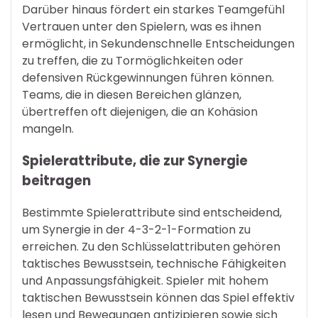
Darüber hinaus fördert ein starkes Teamgefühl
Vertrauen unter den Spielern, was es ihnen
ermöglicht, in Sekundenschnelle Entscheidungen
zu treffen, die zu Tormöglichkeiten oder
defensiven Rückgewinnungen führen können.
Teams, die in diesen Bereichen glänzen,
übertreffen oft diejenigen, die an Kohäsion
mangeln.
Spielerattribute, die zur Synergie
beitragen
Bestimmte Spielerattribute sind entscheidend,
um Synergie in der 4-3-2-1-Formation zu
erreichen. Zu den Schlüsselattributen gehören
taktisches Bewusstsein, technische Fähigkeiten
und Anpassungsfähigkeit. Spieler mit hohem
taktischen Bewusstsein können das Spiel effektiv
lesen und Bewegungen antizipieren sowie sich