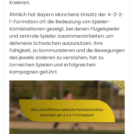
kreieren.
Ähnlich hat Bayern Münchens Einsatz der 4-3-2-
1-Formation oft die Bedeutung von Spieler-
Kombinationen gezeigt, bei denen Flügelspieler
und zentrale Spieler zusammenarbeiten, um
defensive Schwächen auszunutzen. Ihre
Fähigkeit, zu kommunizieren und die Bewegungen
des jeweils anderen zu verstehen, hat zu
torreichen Spielen und erfolgreichen
Kampagnen geführt.