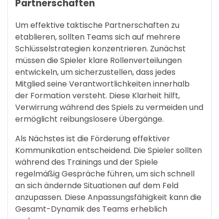
Partnerschaften
Um effektive taktische Partnerschaften zu
etablieren, sollten Teams sich auf mehrere
Schlüsselstrategien konzentrieren. Zunächst
müssen die Spieler klare Rollenverteilungen
entwickeln, um sicherzustellen, dass jedes
Mitglied seine Verantwortlichkeiten innerhalb
der Formation versteht. Diese Klarheit hilft,
Verwirrung während des Spiels zu vermeiden und
ermöglicht reibungslosere Übergänge.
Als Nächstes ist die Förderung effektiver
Kommunikation entscheidend. Die Spieler sollten
während des Trainings und der Spiele
regelmäßig Gespräche führen, um sich schnell
an sich ändernde Situationen auf dem Feld
anzupassen. Diese Anpassungsfähigkeit kann die
Gesamt-Dynamik des Teams erheblich