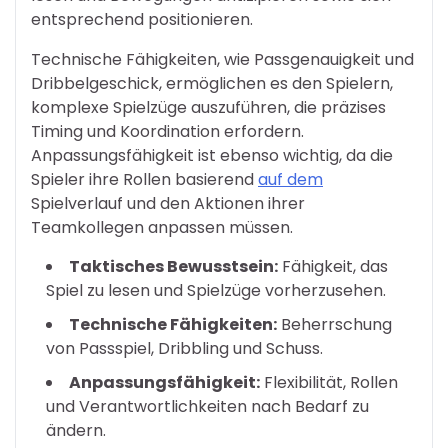
entsprechend positionieren.
Technische Fähigkeiten, wie Passgenauigkeit und
Dribbelgeschick, ermöglichen es den Spielern,
komplexe Spielzüge auszuführen, die präzises
Timing und Koordination erfordern.
Anpassungsfähigkeit ist ebenso wichtig, da die
Spieler ihre Rollen basierend
auf dem
Spielverlauf und den Aktionen ihrer
Teamkollegen anpassen müssen.
Taktisches Bewusstsein:
Fähigkeit, das
Spiel zu lesen und Spielzüge vorherzusehen.
Technische Fähigkeiten:
Beherrschung
von Passspiel, Dribbling und Schuss.
Anpassungsfähigkeit:
Flexibilität, Rollen
und Verantwortlichkeiten nach Bedarf zu
ändern.