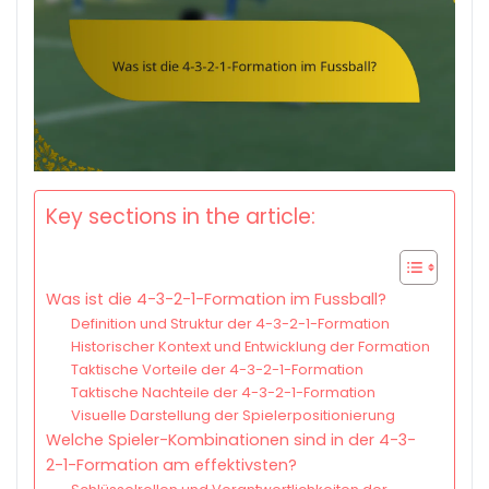
Key sections in the article:
Was ist die 4-3-2-1-Formation im Fussball?
Definition und Struktur der 4-3-2-1-Formation
Historischer Kontext und Entwicklung der Formation
Taktische Vorteile der 4-3-2-1-Formation
Taktische Nachteile der 4-3-2-1-Formation
Visuelle Darstellung der Spielerpositionierung
Welche Spieler-Kombinationen sind in der 4-3-
2-1-Formation am effektivsten?