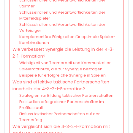
Schlüsselrollen und Verantwortlichkeiten der
Stürmer
Schlüsselrollen und Verantwortlichkeiten der
Mittelfeldspieler
Schlüsselrollen und Verantwortlichkeiten der
Verteidiger
Komplementäre Fähigkeiten für optimale Spieler-
Kombinationen
Wie verbessert Synergie die Leistung in der 4-3-
2-1-Formation?
Wichtigkeit von Teamarbeit und Kommunikation
Spielerattribute, die zur Synergie beitragen
Beispiele für erfolgreiche Synergie in Spielen
Was sind effektive taktische Partnerschaften
innerhalb der 4-3-2-1-Formation?
Strategien zur Bildung taktischer Partnerschaften
Fallstudien erfolgreicher Partnerschaften im
Profifussball
Einfluss taktischer Partnerschaften auf den
Teamerfolg
Wie vergleicht sich die 4-3-2-1-Formation mit