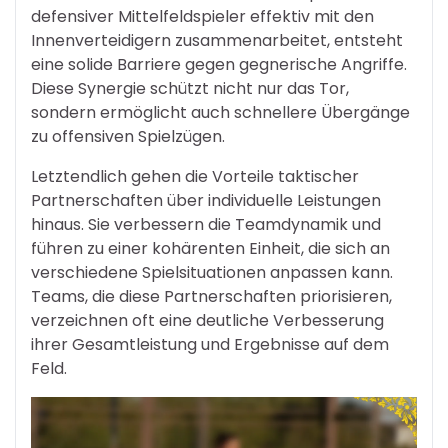
defensiver Mittelfeldspieler effektiv mit den
Innenverteidigern zusammenarbeitet, entsteht
eine solide Barriere gegen gegnerische Angriffe.
Diese Synergie schützt nicht nur das Tor,
sondern ermöglicht auch schnellere Übergänge
zu offensiven Spielzügen.
Letztendlich gehen die Vorteile taktischer
Partnerschaften über individuelle Leistungen
hinaus. Sie verbessern die Teamdynamik und
führen zu einer kohärenten Einheit, die sich an
verschiedene Spielsituationen anpassen kann.
Teams, die diese Partnerschaften priorisieren,
verzeichnen oft eine deutliche Verbesserung
ihrer Gesamtleistung und Ergebnisse auf dem
Feld.