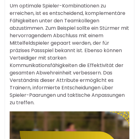
Um optimale Spieler-Kombinationen zu
erreichen, ist es entscheidend, komplementäre
Fähigkeiten unter den Teamkollegen
abzustimmen. Zum Beispiel sollte ein Stürmer mit
hervorragendem Abschluss mit einem
Mittelfeldspieler gepaart werden, der für
präzises Passspiel bekannt ist. Ebenso können
Verteidiger mit starken
Kommunikationsfähigkeiten die Effektivität der
gesamten Abwehreinheit verbessern. Das
Verständnis dieser Attribute ermöglicht es
Trainern, informierte Entscheidungen über
Spieler-Paarungen und taktische Anpassungen
zu treffen.