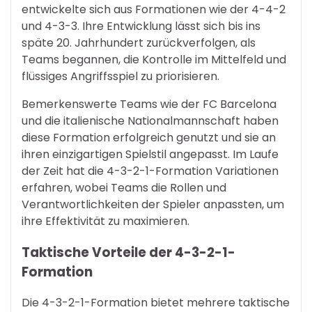
entwickelte sich aus Formationen wie der 4-4-2
und 4-3-3. Ihre Entwicklung lässt sich bis ins
späte 20. Jahrhundert zurückverfolgen, als
Teams begannen, die Kontrolle im Mittelfeld und
flüssiges Angriffsspiel zu priorisieren.
Bemerkenswerte Teams wie der FC Barcelona
und die italienische Nationalmannschaft haben
diese Formation erfolgreich genutzt und sie an
ihren einzigartigen Spielstil angepasst. Im Laufe
der Zeit hat die 4-3-2-1-Formation Variationen
erfahren, wobei Teams die Rollen und
Verantwortlichkeiten der Spieler anpassten, um
ihre Effektivität zu maximieren.
Taktische Vorteile der 4-3-2-1-
Formation
Die 4-3-2-1-Formation bietet mehrere taktische