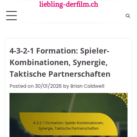
Skip
liebling-derfilm.ch
to
content
4-3-2-1 Formation: Spieler-
Kombinationen, Synergie,
Taktische Partnerschaften
Posted on
30/01/2026
by
Brian Caldwell