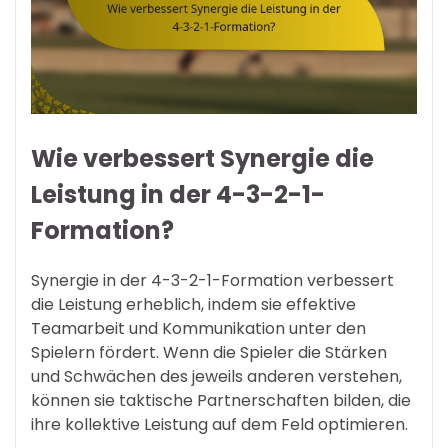
Wie verbessert Synergie die
Leistung in der 4-3-2-1-
Formation?
Synergie in der 4-3-2-1-Formation verbessert
die Leistung erheblich, indem sie effektive
Teamarbeit und Kommunikation unter den
Spielern fördert. Wenn die Spieler die Stärken
und Schwächen des jeweils anderen verstehen,
können sie taktische Partnerschaften bilden, die
ihre kollektive Leistung auf dem Feld optimieren.