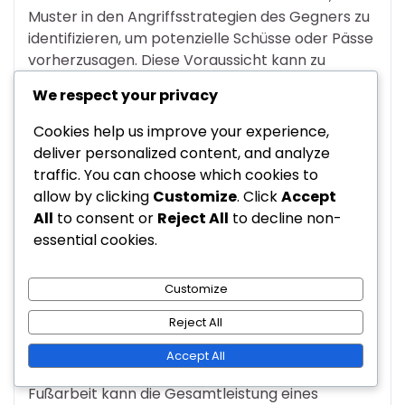
Muster in den Angriffsstrategien des Gegners zu
identifizieren, um potenzielle Schüsse oder Pässe
vorherzusagen. Diese Voraussicht kann zu
besserer Positionierung und schnelleren
We respect your privacy
Reaktionen in entscheidenden Momenten
führen.
Cookies help us improve your experience,
deliver personalized content, and analyze
Bedeutung des Fußwerks
traffic. You can choose which cookies to
allow by clicking
Customize
. Click
Accept
Das Fußwerk ist für Torhüter in der 4-3-2-1-
All
to consent or
Reject All
to decline non-
Formation von entscheidender Bedeutung, da es
essential cookies.
direkt ihre Fähigkeit beeinflusst, sich schnell und
effizient zu bewegen. Gutes Fußwerk ermöglicht
Customize
schnelle seitliche Bewegungen und hilft, das
Gleichgewicht beim Tauchen oder Springen zu
Reject All
halten.
Accept All
Das Üben von Beweglichkeitsübungen und
Fußarbeit kann die Gesamtleistung eines